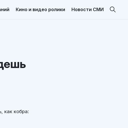
аний
Кино и видео ролики
Новости СМИ
удешь
, как кобра: