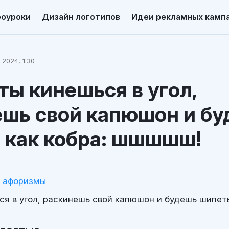
еоуроки
Дизайн логотипов
Идеи рекламных камп
 2024, 1:30
ты кинешься в угол,
ешь свой капюшон и б
 как кобра: шшшшш!
и афоризмы
я в угол, раскинешь свой капюшон и будешь шипеть