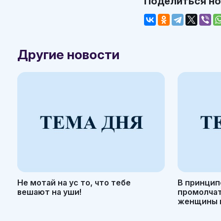
Поделиться н
Другие новости
Не мотай на ус то, что тебе
В принцип
вешают на уши!
промолчать
женщины н