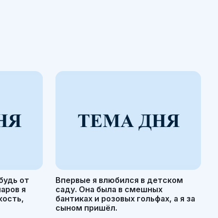
будь от
Впервые я влюбился в детском
маров я
саду. Она была в смешных
кость,
бантиках и розовых гольфах, а я за
сыном пришёл.