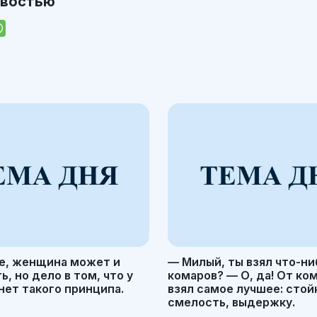
овостью
е, женщина может и
— Милый, ты взял что-ни
, но дело в том, что у
комаров? — О, да! От ко
ет такого принципа.
взял самое лучшее: стой
смелость, выдержку.