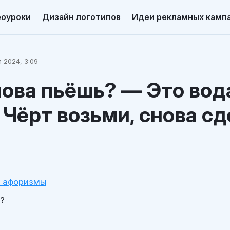
еоуроки
Дизайн логотипов
Идеи рекламных камп
 2024, 3:09
ова пьёшь? — Это вод
 Чёрт возьми, снова с
и афоризмы
?