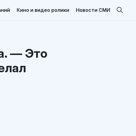
аний
Кино и видео ролики
Новости СМИ
а. — Это
делал