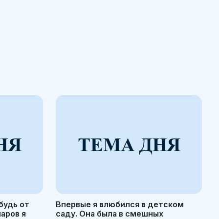
будь от
Впервые я влюбился в детском
маров я
саду. Она была в смешных