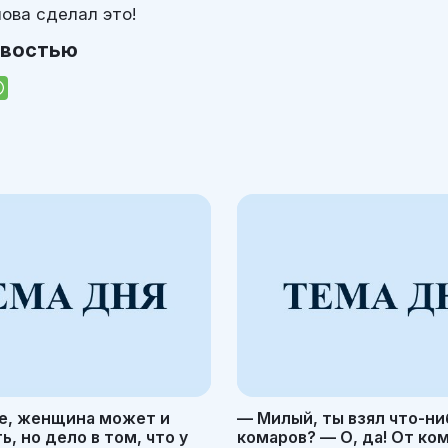
ова сделал это!
овостью
е, женщина может и
— Милый, ты взял что-ни
, но дело в том, что у
комаров? — О, да! От ко