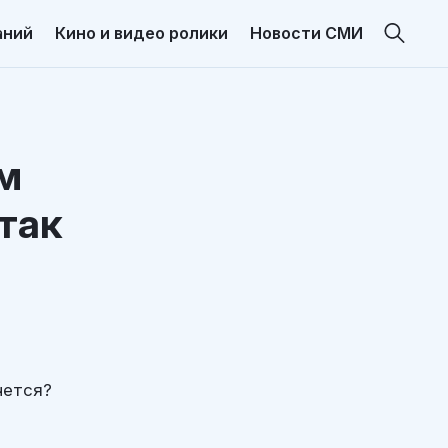
аний
Кино и видео ролики
Новости СМИ
им
так
чется?