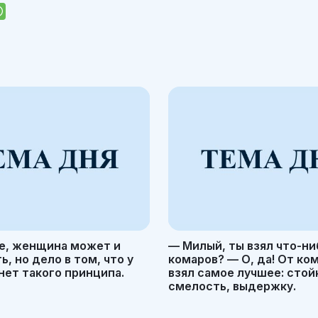
е, женщина может и
— Милый, ты взял что-ни
, но дело в том, что у
комаров? — О, да! От ко
ет такого принципа.
взял самое лучшее: стой
смелость, выдержку.