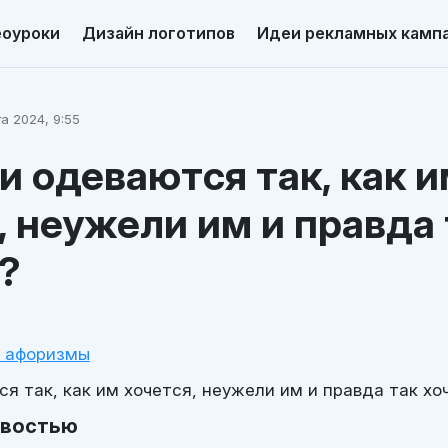
еоуроки
Дизайн логотипов
Идеи рекламных камп
а 2024, 9:55
 одеваются так, как 
, неужели им и правда 
?
и афоризмы
я так, как им хочется, неужели им и правда так хо
овостью