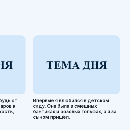
будь от
Впервые я влюбился в детском
маров я
саду. Она была в смешных
кость,
бантиках и розовых гольфах, а я за
сыном пришёл.