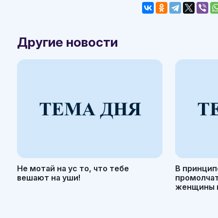
Другие новости
Не мотай на ус то, что тебе
В принцип
вешают на уши!
промолчать
женщины н