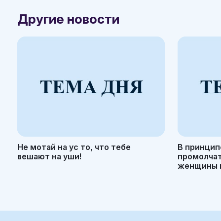
Другие новости
Не мотай на ус то, что тебе
В принцип
вешают на уши!
промолчать
женщины н