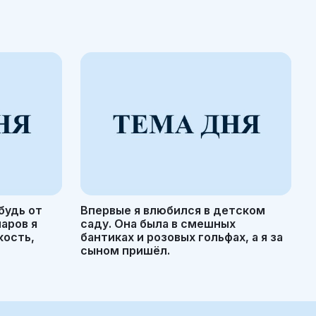
будь от
Впервые я влюбился в детском
маров я
саду. Она была в смешных
кость,
бантиках и розовых гольфах, а я за
сыном пришёл.