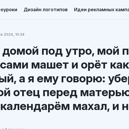
еоуроки
Дизайн логотипов
Идеи рекламных камп
а 2024, 10:34
домой под утро, мой 
сами машет и орёт как
й, а я ему говорю: уб
ой отец перед матерь
календарём махал, и н