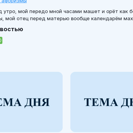
и афоризмы
 утро, мой передо мной часами машет и орёт как б
сы, мой отец перед матерью вообще календарём маха
овостью