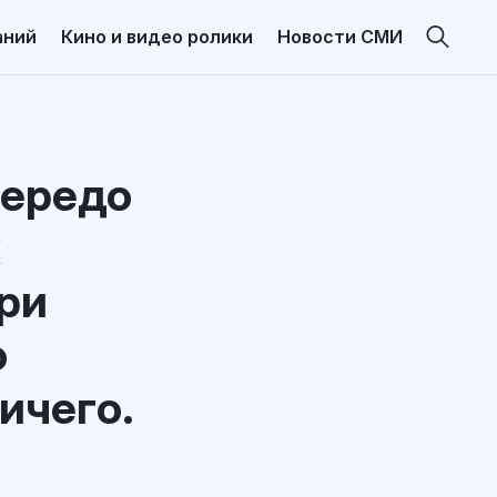
аний
Кино и видео ролики
Новости СМИ
передо
ери
ю
ичего.