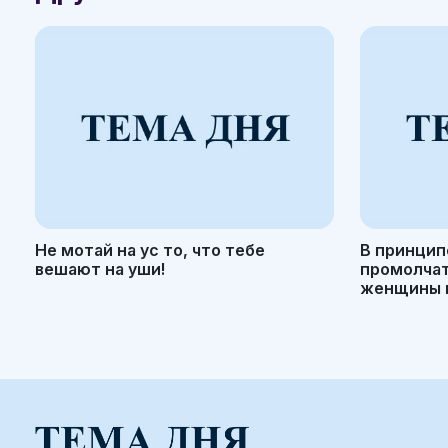
Не мотай на ус то, что тебе
В принцип
вешают на уши!
промолчать
женщины н