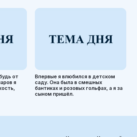
будь от
Впервые я влюбился в детском
маров я
саду. Она была в смешных
кость,
бантиках и розовых гольфах, а я за
сыном пришёл.