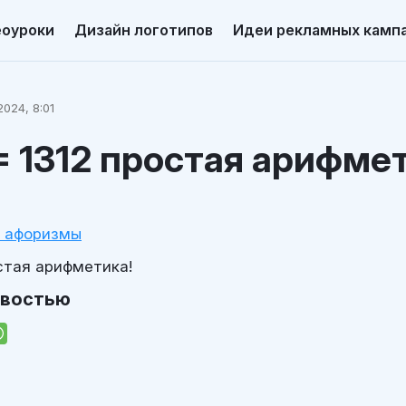
еоуроки
Дизайн логотипов
Идеи рекламных камп
024, 8:01
 = 1312 простая арифме
и афоризмы
остая арифметика!
овостью