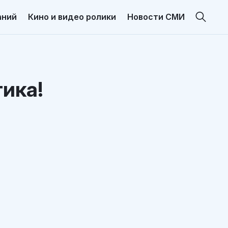
аний
Кино и видео ролики
Новости СМИ
тика!