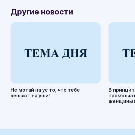
Другие новости
Не мотай на ус то, что тебе
В принцип
вешают на уши!
промолчать
женщины н