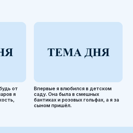
будь от
Впервые я влюбился в детском
маров я
саду. Она была в смешных
кость,
бантиках и розовых гольфах, а я за
сыном пришёл.