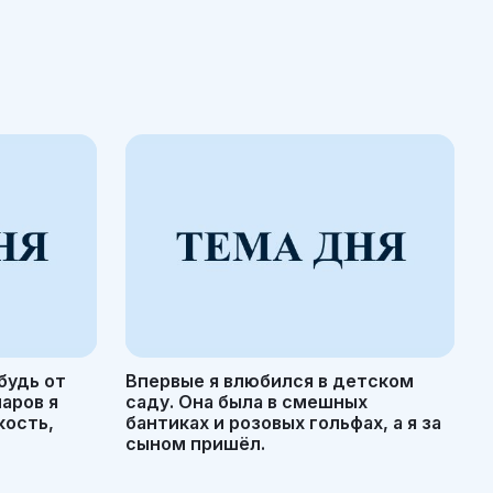
будь от
Впервые я влюбился в детском
маров я
саду. Она была в смешных
кость,
бантиках и розовых гольфах, а я за
сыном пришёл.