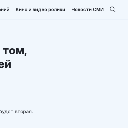
аний
Кино и видео ролики
Новости СМИ
 том,
ей
будет вторая.