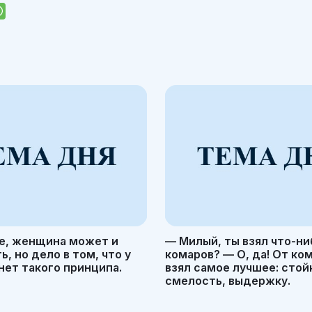
е, женщина может и
— Милый, ты взял что-ни
, но дело в том, что у
комаров? — О, да! От ко
ет такого принципа.
взял самое лучшее: стой
смелость, выдержку.