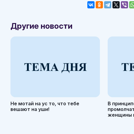
Другие новости
Не мотай на ус то, что тебе
В принцип
вешают на уши!
промолчать
женщины н