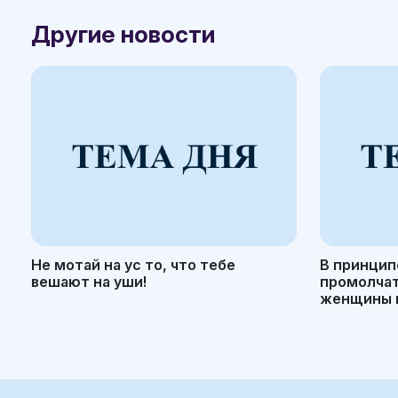
Другие новости
Не мотай на ус то, что тебе
В принцип
вешают на уши!
промолчать
женщины н