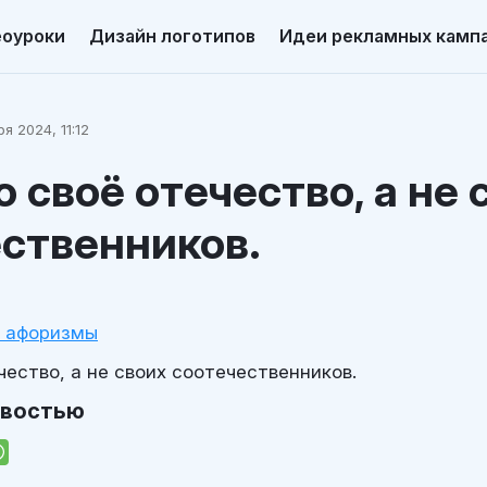
еоуроки
Дизайн логотипов
Идеи рекламных камп
я 2024, 11:12
 своё отечество, а не 
ственников.
и афоризмы
ество, а не своих соотечественников.
овостью