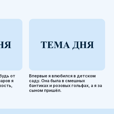
будь от
Впервые я влюбился в детском
маров я
саду. Она была в смешных
кость,
бантиках и розовых гольфах, а я за
сыном пришёл.