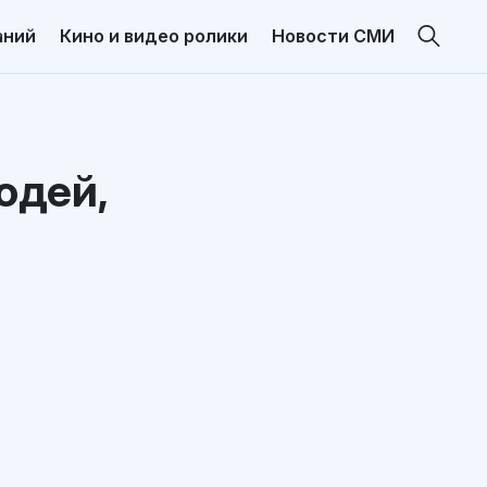
аний
Кино и видео ролики
Новости СМИ
юдей,