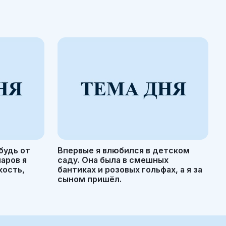
будь от
Впервые я влюбился в детском
маров я
саду. Она была в смешных
кость,
бантиках и розовых гольфах, а я за
сыном пришёл.