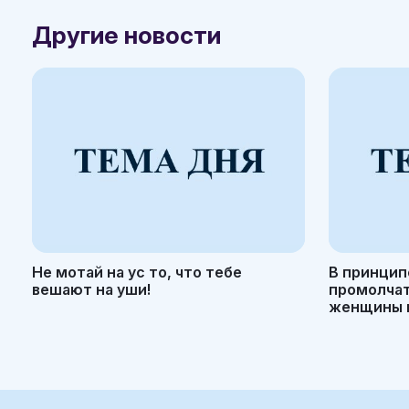
Другие новости
Не мотай на ус то, что тебе
В принцип
вешают на уши!
промолчать
женщины н