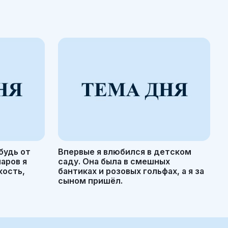
будь от
Впервые я влюбился в детском
маров я
саду. Она была в смешных
кость,
бантиках и розовых гольфах, а я за
сыном пришёл.