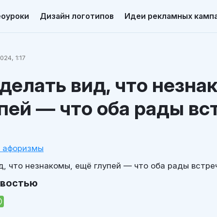
еоуроки
Дизайн логотипов
Идеи рекламных камп
024, 1:17
делать вид, что незна
пей — что оба рады вс
и афоризмы
, что незнакомы, ещё глупей — что оба рады встре
овостью