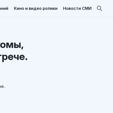
аний
Кино и видео ролики
Новости СМИ
комы,
трече.
че.