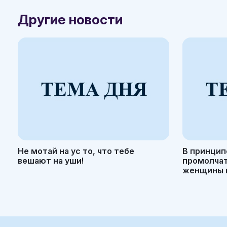
Другие новости
Не мотай на ус то, что тебе
В принцип
вешают на уши!
промолчать
женщины н