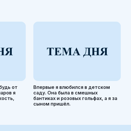
будь от
Впервые я влюбился в детском
маров я
саду. Она была в смешных
кость,
бантиках и розовых гольфах, а я за
сыном пришёл.