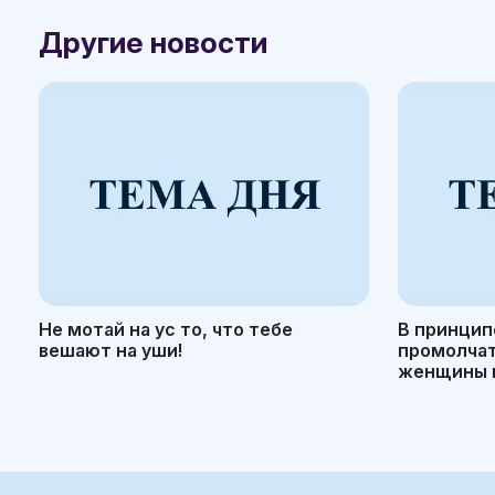
Другие новости
Не мотай на ус то, что тебе
В принцип
вешают на уши!
промолчать
женщины н