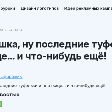
еоуроки
Дизайн логотипов
Идеи рекламных камп
ря 2024, 10:04
ка, ну последние туф
е… и что-нибудь ещё!
и афоризмы
следние туфельки и платьице… и что-нибудь ещё!
овостью