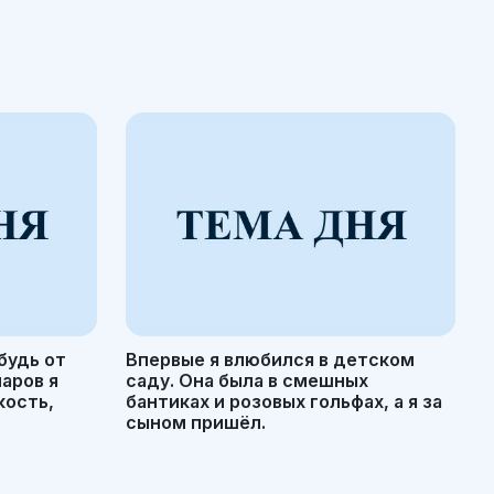
будь от
Впервые я влюбился в детском
маров я
саду. Она была в смешных
кость,
бантиках и розовых гольфах, а я за
сыном пришёл.