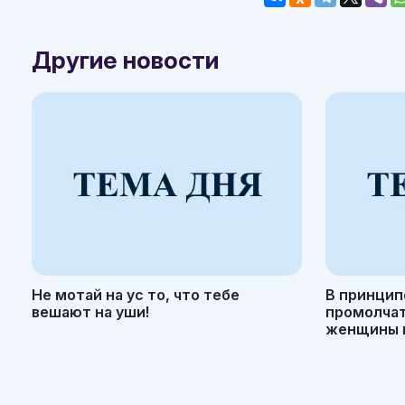
Другие новости
Не мотай на ус то, что тебе
В принцип
вешают на уши!
промолчать
женщины н