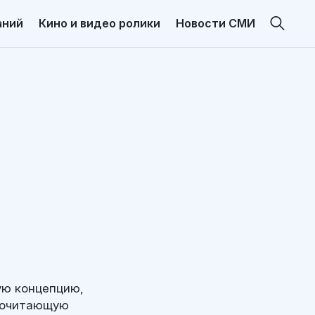
аний
Кино и видео ролики
Новости СМИ
ую концепцию,
дпочитающую