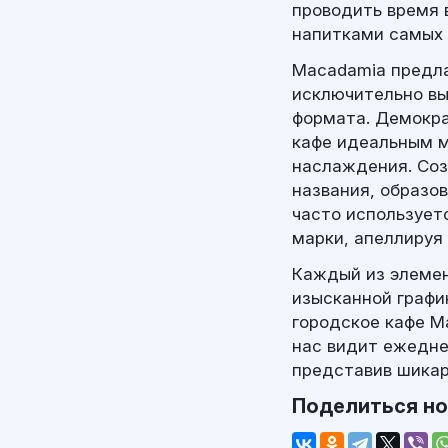
проводить время 
напитками самых 
Macadamia предла
исключительно вы
формата. Демокра
кафе идеальным м
наслаждения. Соз
названия, образов
часто использует
марки, апеллируя
Каждый из элемен
изысканной графи
городское кафе M
нас видит ежедне
представив шикар
Поделиться н