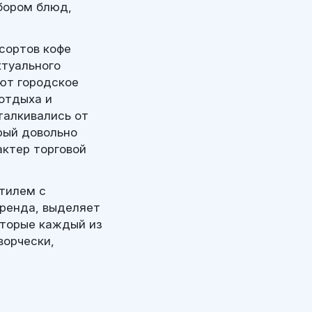
бором блюд,
сортов кофе
ктуального
ют городское
отдыха и
талкивались от
орый довольно
актер торговой
тилем с
бренда, выделяет
оторые каждый из
ворчески,