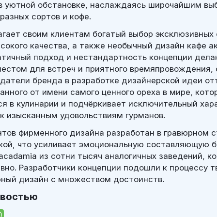
в уютной обстановке, наслаждаясь широчайшим вы
разных сортов и кофе.
гает своим клиентам богатый выбор эксклюзивных 
сокого качества, а также необычный дизайн кафе а
тичный подход и нестандартность концепции дела
естом для встреч и приятного времяпровождения, 
датели бренда в разработке дизайнерской идеи от
анного от имени самого ценного ореха в мире, кот
ся в кулинарии и подчёркивает исключительный хар
 к изысканным удовольствиям гурманов.
тов фирменного дизайна разработан в гравюрном с
кой, что усиливает эмоциональную составляющую 
acadamia из сотни тысяч аналогичных заведений, к
вно. Разработчики концепции подошли к процессу т
ный дизайн с множеством достоинств.
овостью