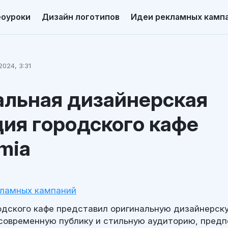
еоуроки
Дизайн логотипов
Идеи рекламных камп
2024, 3:31
альная дизайнерская
ия городского кафе
mia
кламных кампаний
одского кафе представил оригинальную дизайнерск
современную публику и стильную аудиторию, пре