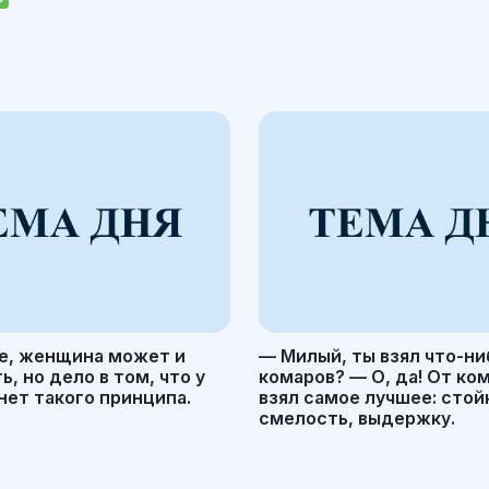
е, женщина может и
— Милый, ты взял что-ни
, но дело в том, что у
комаров? — О, да! От ко
ет такого принципа.
взял самое лучшее: стой
смелость, выдержку.