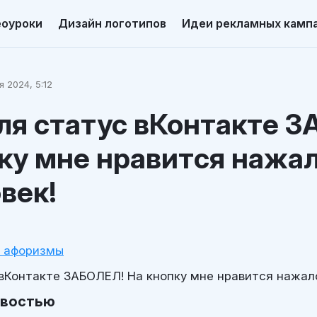
еоуроки
Дизайн логотипов
Идеи рекламных камп
я 2024, 5:12
ля статус вКонтакте 
ку мне нравится нажа
овек!
и афоризмы
 вКонтакте ЗАБОЛЕЛ! На кнопку мне нравится нажало
овостью