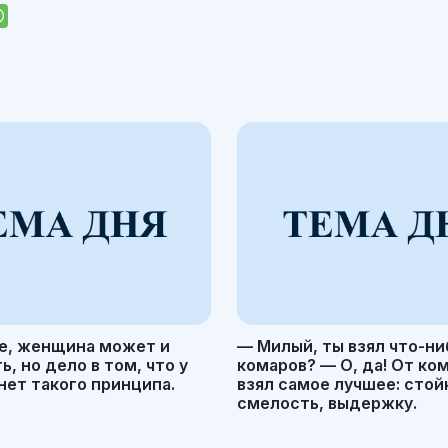
е, женщина может и
— Милый, ты взял что-ни
, но дело в том, что у
комаров? — О, да! От ко
ет такого принципа.
взял самое лучшее: стой
смелость, выдержку.