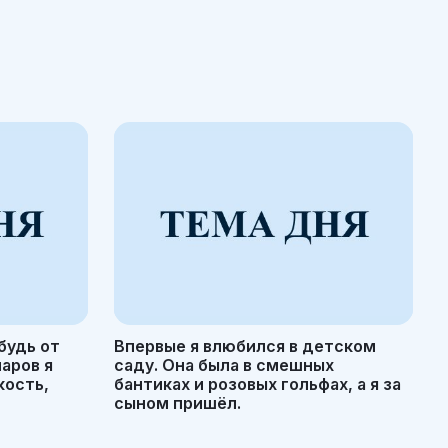
будь от
Впервые я влюбился в детском
маров я
саду. Она была в смешных
кость,
бантиках и розовых гольфах, а я за
сыном пришёл.