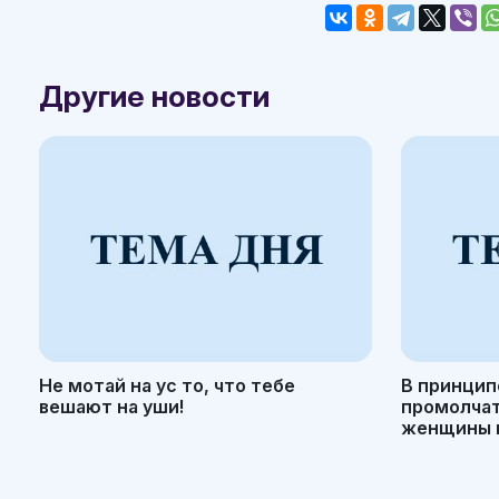
Другие новости
Не мотай на ус то, что тебе
В принцип
вешают на уши!
промолчать
женщины н