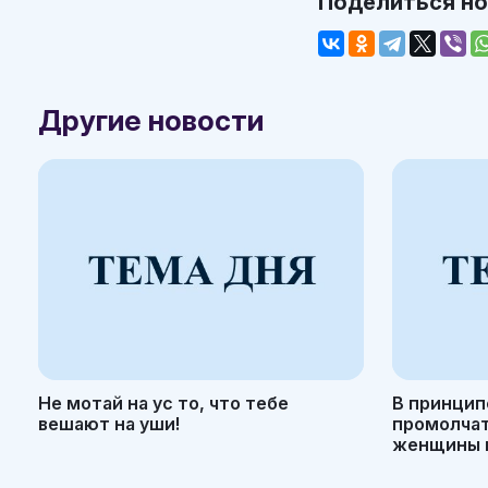
Поделиться н
Другие новости
Не мотай на ус то, что тебе
В принцип
вешают на уши!
промолчать
женщины н