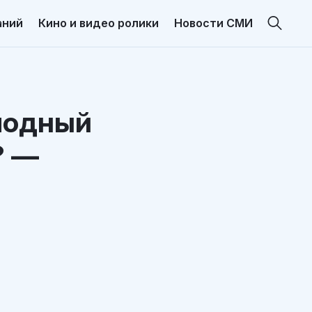
аний
Кино и видео ролики
Новости СМИ
лодный
? —