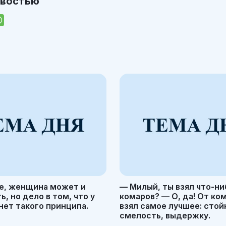
овостью
е, женщина может и
— Милый, ты взял что-ни
, но дело в том, что у
комаров? — О, да! От ко
ет такого принципа.
взял самое лучшее: стой
смелость, выдержку.