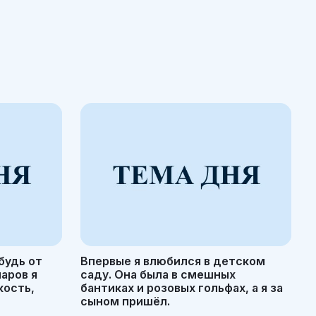
будь от
Впервые я влюбился в детском
маров я
саду. Она была в смешных
кость,
бантиках и розовых гольфах, а я за
сыном пришёл.