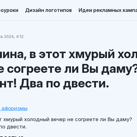
еоуроки
Дизайн логотипов
Идеи рекламных камп
а 2024, 4:12
ина, в этот хмурый хо
е согреете ли Вы даму
т! Два по двести.
и афоризмы
т хмурый холодный вечер не согреете ли Вы даму?
по двести.