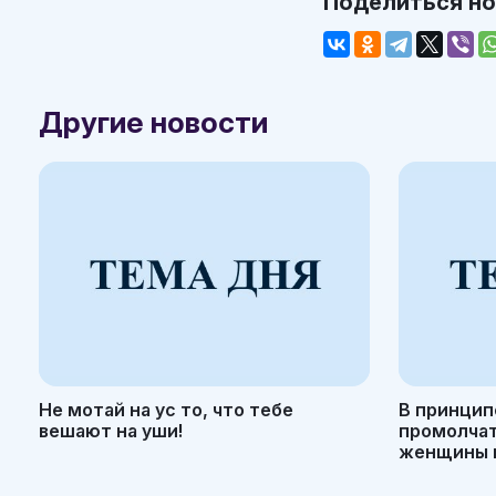
Поделиться н
Другие новости
Не мотай на ус то, что тебе
В принцип
вешают на уши!
промолчать
женщины н