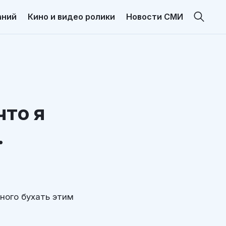
аний
Кино и видео ролики
Новости СМИ
что я
.
ного бухать этим