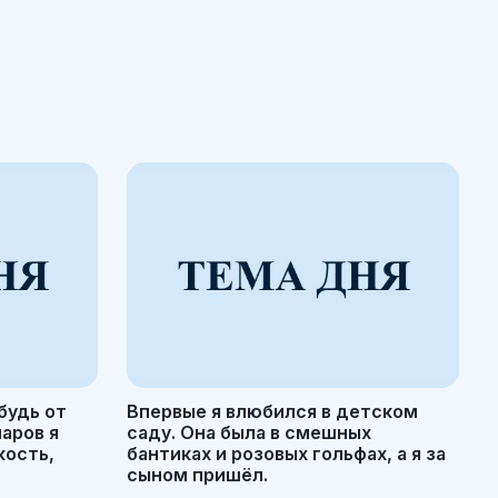
будь от
Впервые я влюбился в детском
маров я
саду. Она была в смешных
кость,
бантиках и розовых гольфах, а я за
сыном пришёл.