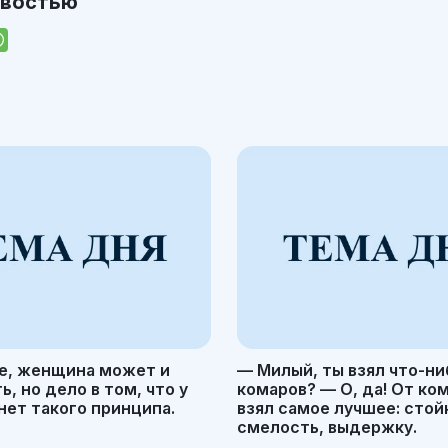
овостью
е, женщина может и
— Милый, ты взял что-ни
, но дело в том, что у
комаров? — О, да! От ко
ет такого принципа.
взял самое лучшее: стой
смелость, выдержку.