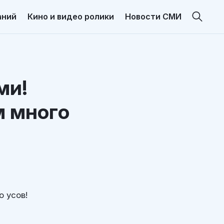
аний
Кино и видео ролики
Новости СМИ
ми!
м много
о усов!