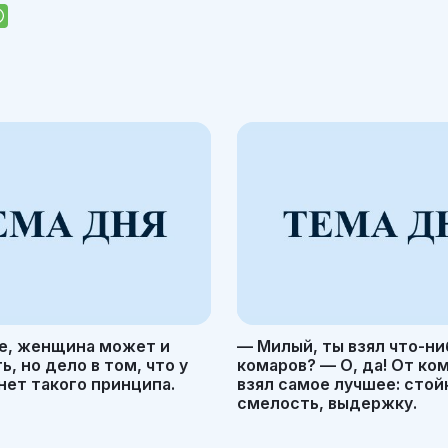
е, женщина может и
— Милый, ты взял что-ни
, но дело в том, что у
комаров? — О, да! От ко
ет такого принципа.
взял самое лучшее: стой
смелость, выдержку.