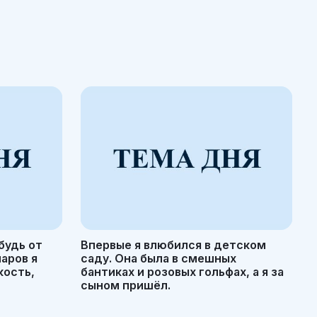
будь от
Впервые я влюбился в детском
маров я
саду. Она была в смешных
кость,
бантиках и розовых гольфах, а я за
сыном пришёл.