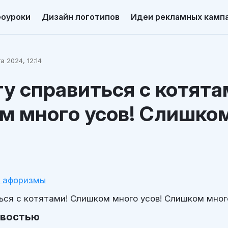
еоуроки
Дизайн логотипов
Идеи рекламных камп
а 2024, 12:14
гу справиться с котята
м много усов! Слишко
и афоризмы
ься с котятами! Слишком много усов! Слишком мног
овостью