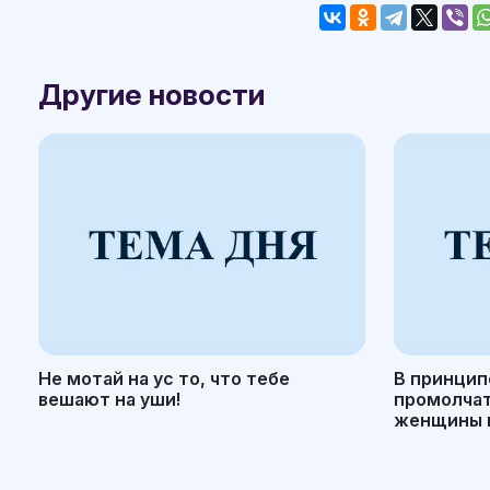
Другие новости
Не мотай на ус то, что тебе
В принцип
вешают на уши!
промолчать
женщины н