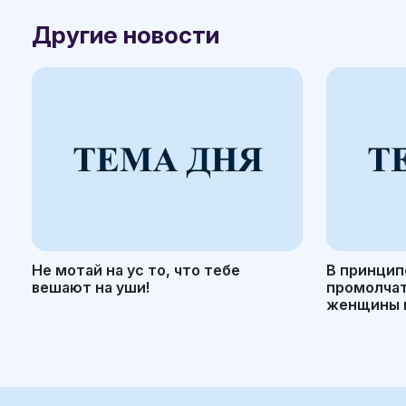
Другие новости
Не мотай на ус то, что тебе
В принцип
вешают на уши!
промолчать
женщины н