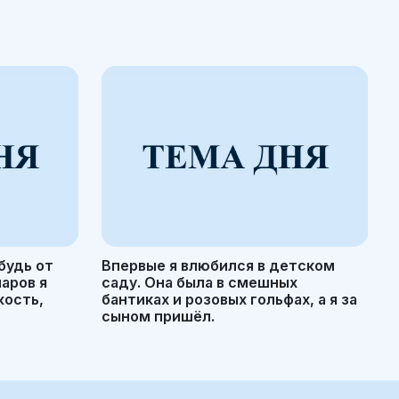
будь от
Впервые я влюбился в детском
маров я
саду. Она была в смешных
кость,
бантиках и розовых гольфах, а я за
сыном пришёл.