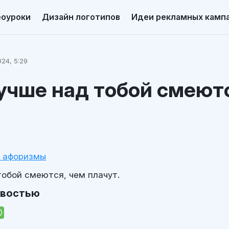
еоуроки
Дизайн логотипов
Идеи рекламных камп
24, 5:29
учше над тобой смеютс
и афоризмы
тобой смеются, чем плачут.
овостью