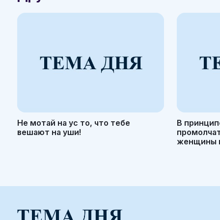
Не мотай на ус то, что тебе
В принцип
вешают на уши!
промолчать
женщины н