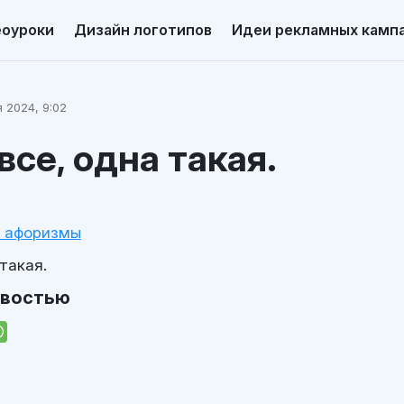
еоуроки
Дизайн логотипов
Идеи рекламных камп
 2024, 9:02
 все, одна такая.
и афоризмы
 такая.
овостью