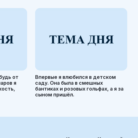
будь от
Впервые я влюбился в детском
маров я
саду. Она была в смешных
кость,
бантиках и розовых гольфах, а я за
сыном пришёл.