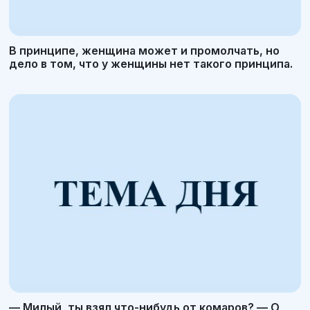
В принципе, женщина может и промолчать, но
дело в том, что у женщины нет такого принципа.
— Милый, ты взял что-нибудь от комаров? — О,