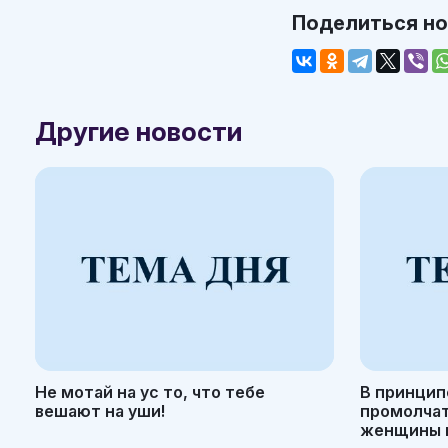
Поделиться н
Другие новости
Не мотай на ус то, что тебе
В принцип
вешают на уши!
промолчать
женщины н