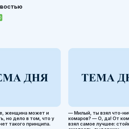
овостью
е, женщина может и
— Милый, ты взял что-ни
, но дело в том, что у
комаров? — О, да! От ко
ет такого принципа.
взял самое лучшее: стой