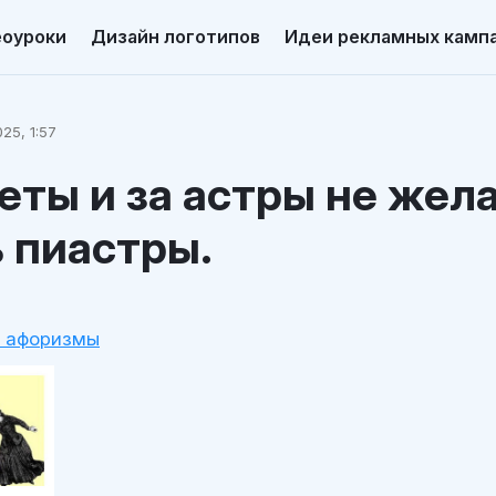
еоуроки
Дизайн логотипов
Идеи рекламных камп
25, 1:57
еты и за астры не жел
 пиастры.
и афоризмы