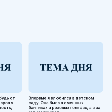
будь от
Впервые я влюбился в детском
маров я
саду. Она была в смешных
кость,
бантиках и розовых гольфах, а я за