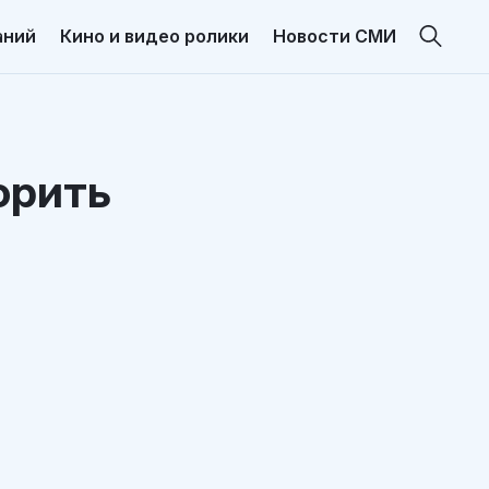
аний
Кино и видео ролики
Новости СМИ
орить