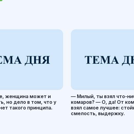
е, женщина может и
— Милый, ты взял что-ни
, но дело в том, что у
комаров? — О, да! От ко
ет такого принципа.
взял самое лучшее: стой
смелость, выдержку.