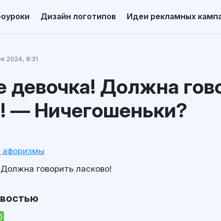
еоуроки
Дизайн логотипов
Идеи рекламных камп
я 2024, 8:31
 девочка! Должна гов
о! — Ничегошеньки?
и афоризмы
 Должна говорить ласково!
овостью