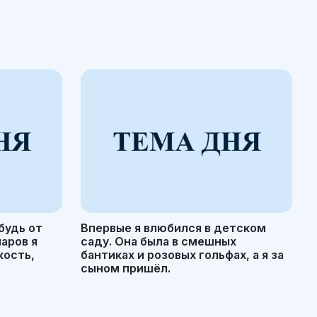
будь от
Впервые я влюбился в детском
маров я
саду. Она была в смешных
кость,
бантиках и розовых гольфах, а я за
сыном пришёл.