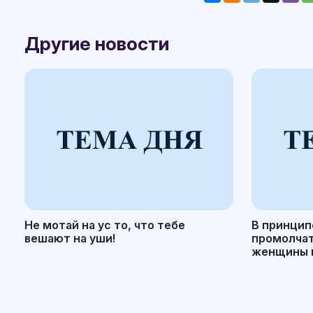
Другие новости
Не мотай на ус то, что тебе
В принцип
вешают на уши!
промолчать
женщины н