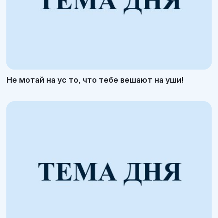
Не мотай на ус то, что тебе вешают на уши!