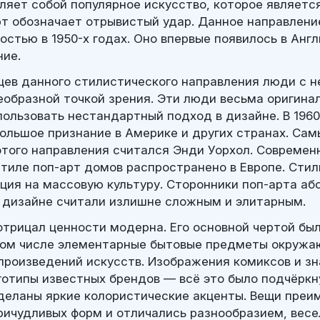
ляет собой популярное искусство, которое являет
рт обозначает отрывистый удар. Данное направлени
стью в 1950-х годах. Оно впервые появилось в Англ
ние.
ев данного стилистического направления люди с 
образной точкой зрения. Эти люди весьма оригинал
ользовать нестандартный подход в дизайне. В 1960
большое признание в Америке и других странах. Са
того направления считался Энди Уорхол. Современ
тиле поп-арт домов распространено в Европе. Стил
кция на массовую культуру. Сторонники поп-арта а
 дизайне считали излишне сложным и элитарным.
отрицал ценности модерна. Его основной чертой был
том числе элементарные бытовые предметы окружа
 произведений искусств. Изображения комиксов и з
отипы известных брендов — всё это было подчёркн
деланы яркие колористические акценты. Вещи пре
ричудливых форм и отличались разнообразием, весе