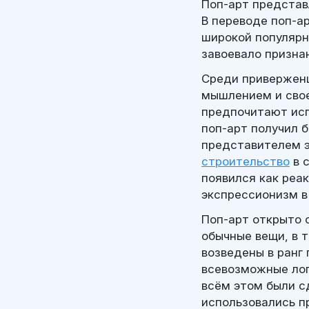
Поп-арт представ
В переводе поп-а
широкой популярно
завоевало призна
Среди приверженц
мышлением и свое
предпочитают исп
поп-арт получил 
представителем э
строительство
в с
появился как реа
экспрессионизм в
Поп-арт открыто 
обычные вещи, в 
возведены в ранг
всевозможные лог
всём этом были с
использовались п