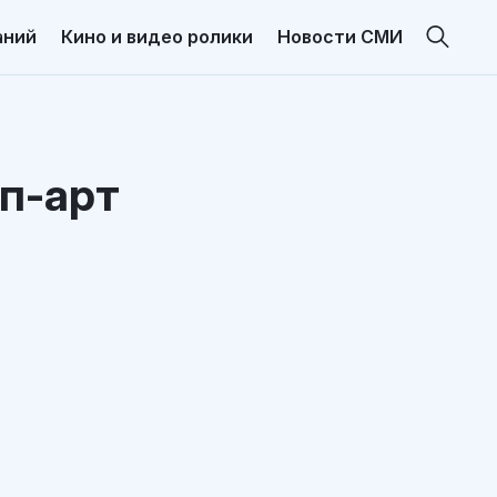
аний
Кино и видео ролики
Новости СМИ
оп-арт