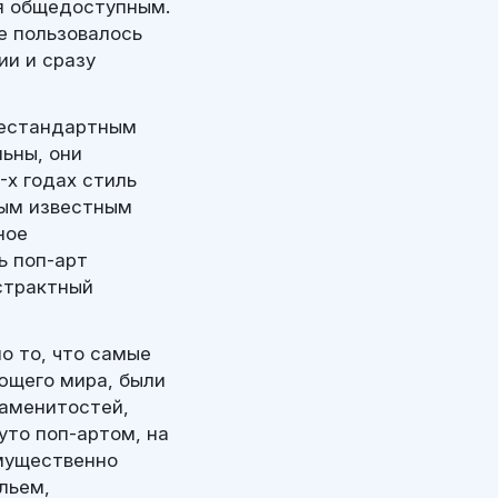
ся общедоступным.
е пользовалось
ии и сразу
нестандартным
ьны, они
-х годах стиль
мым известным
ное
ь поп-арт
бстрактный
о то, что самые
ющего мира, были
наменитостей,
уто поп-артом, на
имущественно
льем,