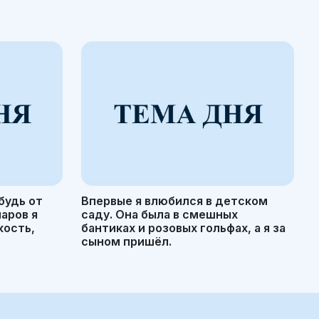
будь от
Впервые я влюбился в детском
маров я
саду. Она была в смешных
кость,
бантиках и розовых гольфах, а я за
сыном пришёл.