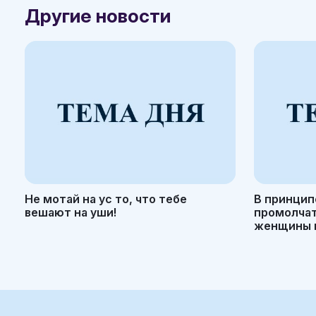
Другие новости
Не мотай на ус то, что тебе
В принцип
вешают на уши!
промолчать
женщины н