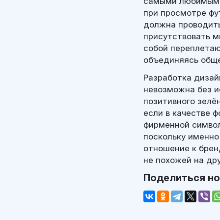
самыми любимыми 
при просмотре фу
должна проводить
присутствовать м
собой переплетаю
объединяясь обще
Разработка дизай
невозможна без и
позитивного зелён
если в качестве 
фирменной символ
поскольку именно
отношение к брен
не похожей на дру
Поделиться н