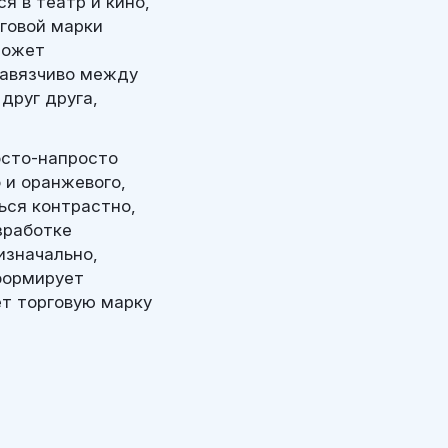
 в театр и кино,
говой марки
может
навязчиво между
друг друга,
осто-напросто
 и оранжевого,
ться контрастно,
зработке
изначально,
формирует
ет торговую марку