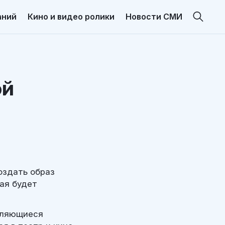
аний
Кино и видео ролики
Новости СМИ
ой
оздать образ
ая будет
являющиеся