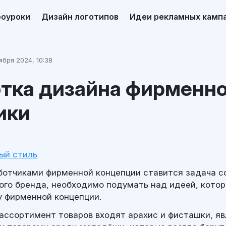
еоуроки
Дизайн логотипов
Идеи рекламных камп
ября 2024, 10:38
отка дизайна фирменн
ики
ый стиль
ботчиками фирменной концепции ставится задача с
ного бренда, необходимо подумать над идеей, котор
у фирменной концепции.
 ассортимент товаров входят арахис и фисташки, 