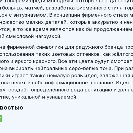
товарами среди молодёжи, которые всегда берутся
тбольных матчей, разработка фирменного стиля тор
ся с энтузиазмом. В концепции фирменного стиля 
ножество мелких деталей, которые аккуратно и не
тся, в то же время являются как бы продолжением 
й смысловой нагрузкой.
на фирменной символики для радужного бренда пр
спользования таких цветовых оттенков, как жёлтого
ого и яркого красного. Все эти цвета будут смотре
фона выбирать нейтральные серо-белые тона. При ра
ики играет также немалую роль идея, заложенная 
 она несёт в себе информационное послание. Идея 
ду, создаёт определённого рода репутацию и дела
гие, уникальной и узнаваемой.
овостью