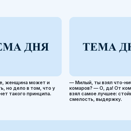
е, женщина может и
— Милый, ты взял что-ни
, но дело в том, что у
комаров? — О, да! От ко
ет такого принципа.
взял самое лучшее: стой
смелость, выдержку.