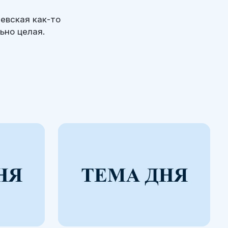
евская как-то
ьно целая.