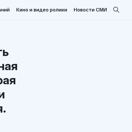
аний
Кино и видео ролики
Новости СМИ
ть
ная
рая
и
я.