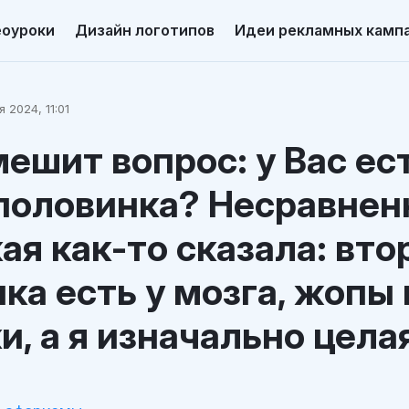
еоуроки
Дизайн логотипов
Идеи рекламных камп
я 2024, 11:01
ешит вопрос: у Вас ес
половинка? Несравнен
ая как-то сказала: вто
ка есть у мозга, жопы 
и, а я изначально цела