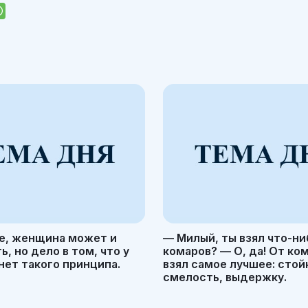
е, женщина может и
— Милый, ты взял что-ни
, но дело в том, что у
комаров? — О, да! От ко
ет такого принципа.
взял самое лучшее: стой
смелость, выдержку.