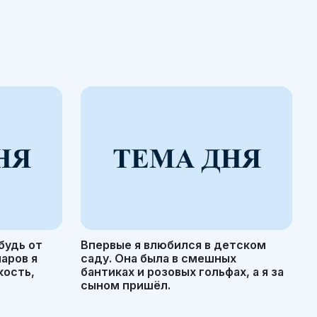
будь от
Впервые я влюбился в детском
маров я
саду. Она была в смешных
кость,
бантиках и розовых гольфах, а я за
сыном пришёл.