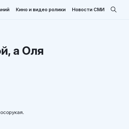
аний
Кино и видео ролики
Новости СМИ
й, а Оля
косорукая.