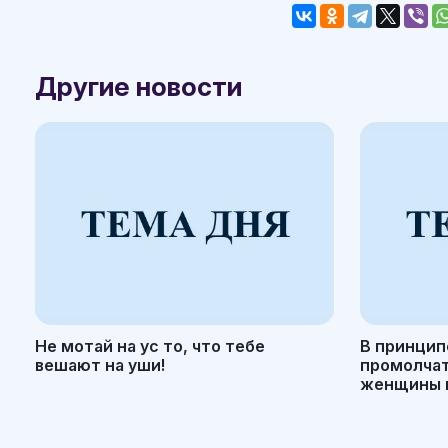
Другие новости
Не мотай на ус то, что тебе
В принцип
вешают на уши!
промолчать
женщины н