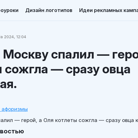
еоуроки
Дизайн логотипов
Идеи рекламных камп
а 2024, 12:04
 Москву спалил — геро
 сожгла — сразу овца
ая.
и афоризмы
алил — герой, а Оля котлеты сожгла — сразу овца 
овостью