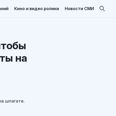
аний
Кино и видео ролики
Новости СМИ
чтобы
еты на
на шпагате.