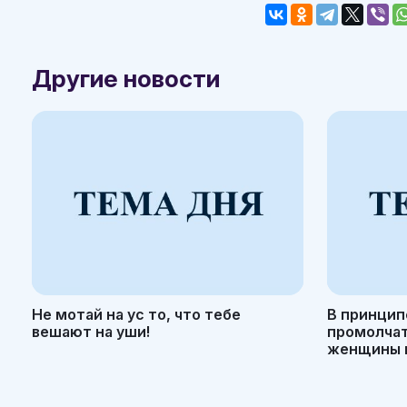
Другие новости
Не мотай на ус то, что тебе
В принцип
вешают на уши!
промолчать
женщины н