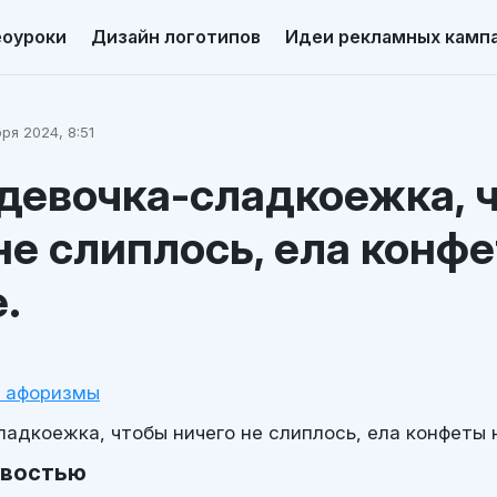
еоуроки
Дизайн логотипов
Идеи рекламных камп
ря 2024, 8:51
девочка-сладкоежка, 
не слиплось, ела конф
.
и афоризмы
ладкоежка, чтобы ничего не слиплось, ела конфеты 
овостью