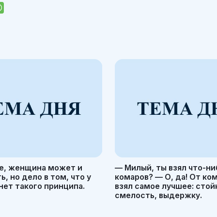
е, женщина может и
— Милый, ты взял что-ни
, но дело в том, что у
комаров? — О, да! От ко
ет такого принципа.
взял самое лучшее: стой
смелость, выдержку.