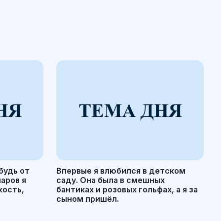
будь от
Впервые я влюбился в детском
маров я
саду. Она была в смешных
кость,
бантиках и розовых гольфах, а я за
сыном пришёл.