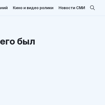
аний
Кино и видео ролики
Новости СМИ
его был