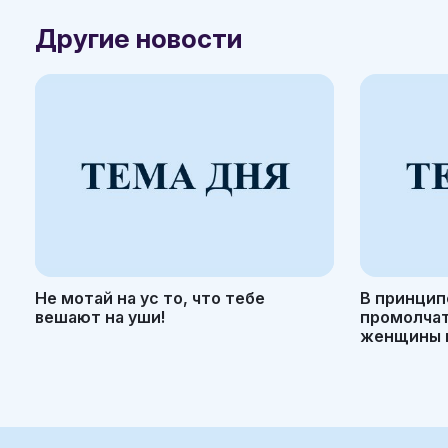
Другие новости
Не мотай на ус то, что тебе
В принцип
вешают на уши!
промолчать
женщины н