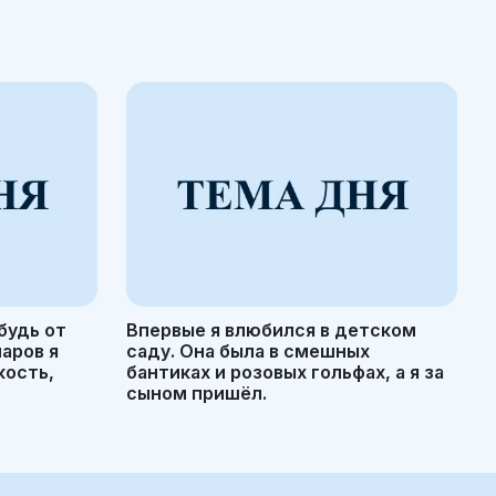
будь от
Впервые я влюбился в детском
маров я
саду. Она была в смешных
кость,
бантиках и розовых гольфах, а я за
сыном пришёл.