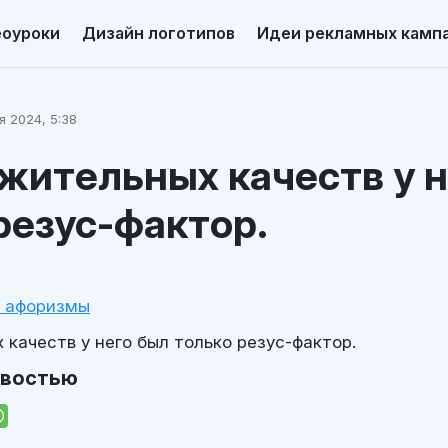
еоуроки
Дизайн логотипов
Идеи рекламных камп
я 2024, 5:38
жительных качеств у н
резус-фактор.
и афоризмы
качеств у него был только резус-фактор.
овостью