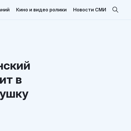
аний
Кино и видео ролики
Новости СМИ
нский
ит в
душку