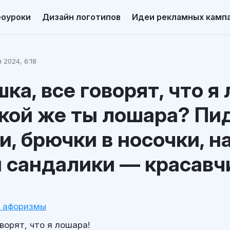
еоуроки
Дизайн логотипов
Идеи рекламных камп
 2024, 6:18
ка, все говорят, что я
акой же ты лошара? Пи
и, брючки в носочки, н
 сандалики — красавч
и афоризмы
ворят, что я лошара!