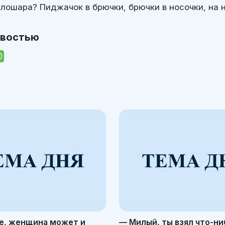
 лошара? Пиджачок в брючки, брючки в носочки, на 
овостью
е, женщина может и
— Милый, ты взял что-ни