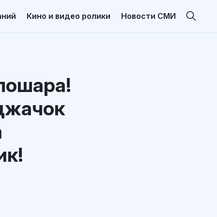
аний
Кино и видео ролики
Новости СМИ
 лошара!
джачок
а
ик!