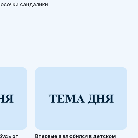
носочки сандалики
будь от
Впервые я влюбился в детском