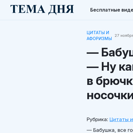
Бесплатные вид
ЦИТАТЫ И
27 ноября
АФОРИЗМЫ
— Бабуш
— Ну к
в брючк
носочки
Рубрика:
Цитаты 
— Бабушка, все го