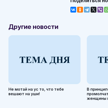
Поделиться н
Другие новости
Не мотай на ус то, что тебе
В принцип
вешают на уши!
промолчать
женщины н