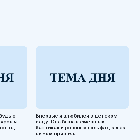
будь от
Впервые я влюбился в детском
маров я
саду. Она была в смешных
кость,
бантиках и розовых гольфах, а я за
сыном пришёл.