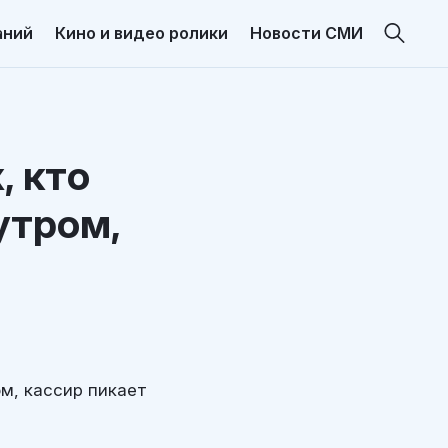
аний
Кино и видео ролики
Новости СМИ
, кто
утром,
ом, кассир пикает