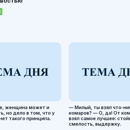
овостью
е, женщина может и
— Милый, ты взял что-ни
, но дело в том, что у
комаров? — О, да! От ко
ет такого принципа.
взял самое лучшее: стой
смелость, выдержку.