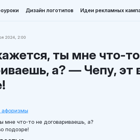
еоуроки
Дизайн логотипов
Идеи рекламных камп
я 2024, 2:00
ажется, ты мне что-то
иваешь, а? — Чепу, эт 
!
и афоризмы
ы мне что-то не договариваешь, а?
во подозре!