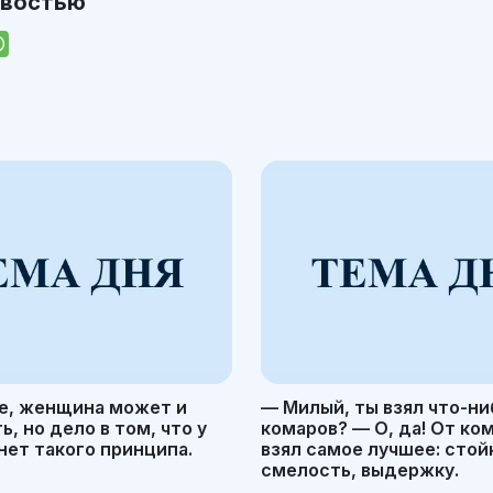
овостью
е, женщина может и
— Милый, ты взял что-ни
, но дело в том, что у
комаров? — О, да! От ко
ет такого принципа.
взял самое лучшее: стой
смелость, выдержку.