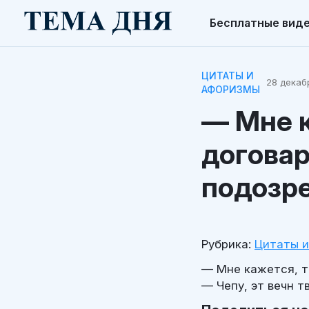
Бесплатные вид
ЦИТАТЫ И
28 декабр
АФОРИЗМЫ
— Мне к
договар
подозре
Рубрика:
Цитаты 
— Мне кажется, т
— Чепу, эт вечн т