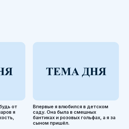
будь от
Впервые я влюбился в детском
маров я
саду. Она была в смешных
кость,
бантиках и розовых гольфах, а я за
сыном пришёл.