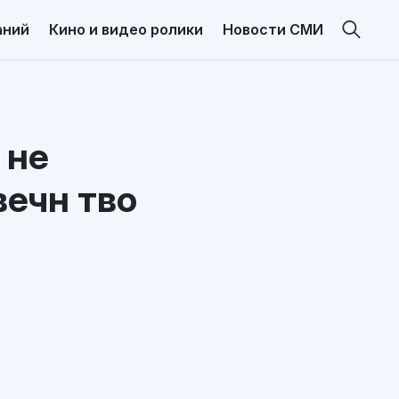
аний
Кино и видео ролики
Новости СМИ
 не
вечн тво