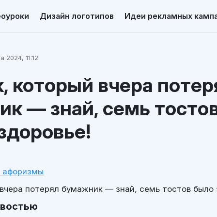
еоуроки
Дизайн логотипов
Идеи рекламных камп
а 2024, 11:12
, который вчера потер
к — знай, семь тосто
 здоровье!
и афоризмы
 вчера потерял бумажник — знай, семь тостов было 
овостью