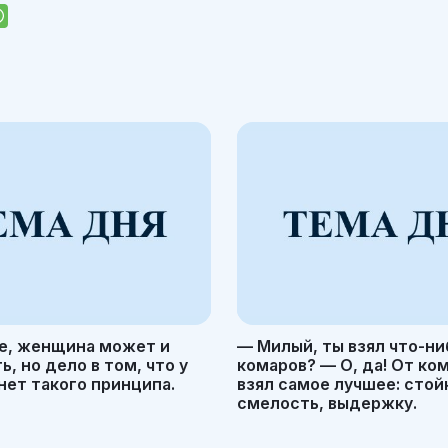
е, женщина может и
— Милый, ты взял что-ни
, но дело в том, что у
комаров? — О, да! От ко
ет такого принципа.
взял самое лучшее: стой
смелость, выдержку.