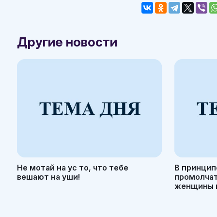
Другие новости
Не мотай на ус то, что тебе
В принцип
вешают на уши!
промолчать
женщины н