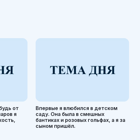
будь от
Впервые я влюбился в детском
маров я
саду. Она была в смешных
кость,
бантиках и розовых гольфах, а я за
сыном пришёл.