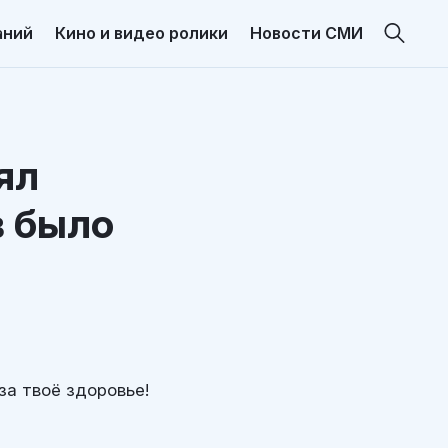
аний
Кино и видео ролики
Новости СМИ
ял
в было
за твоё здоровье!