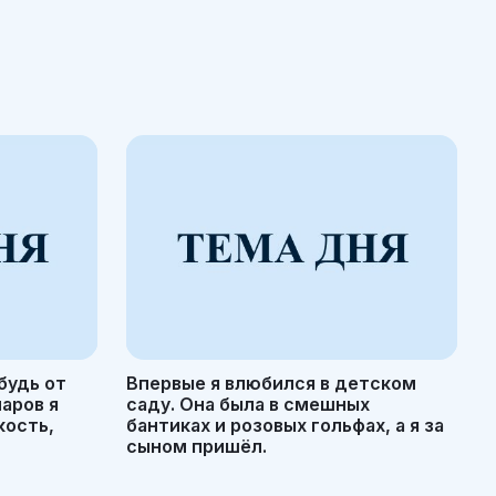
будь от
Впервые я влюбился в детском
маров я
саду. Она была в смешных
кость,
бантиках и розовых гольфах, а я за
сыном пришёл.