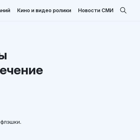
аний
Кино и видео ролики
Новости СМИ
бы
лечение
 флэшки.