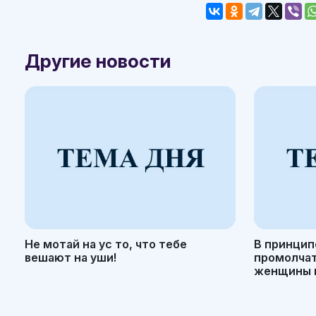
Другие новости
Не мотай на ус то, что тебе
В принцип
вешают на уши!
промолчать
женщины н