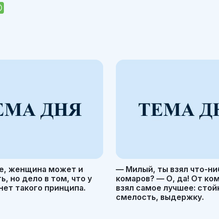
е, женщина может и
— Милый, ты взял что-ни
, но дело в том, что у
комаров? — О, да! От ко
ет такого принципа.
взял самое лучшее: стой
смелость, выдержку.