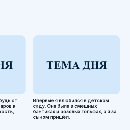
будь от
Впервые я влюбился в детском
маров я
саду. Она была в смешных
кость,
бантиках и розовых гольфах, а я за
сыном пришёл.