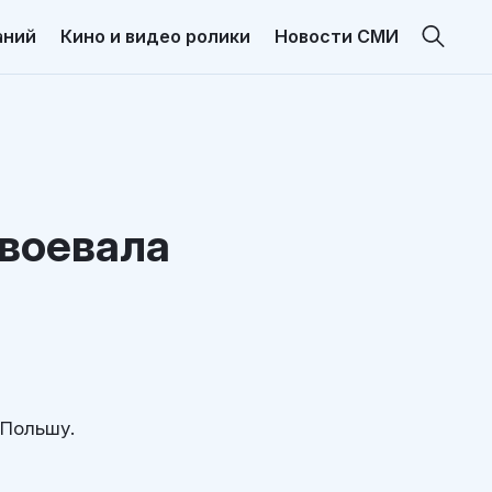
аний
Кино и видео ролики
Новости СМИ
авоевала
 Польшу.