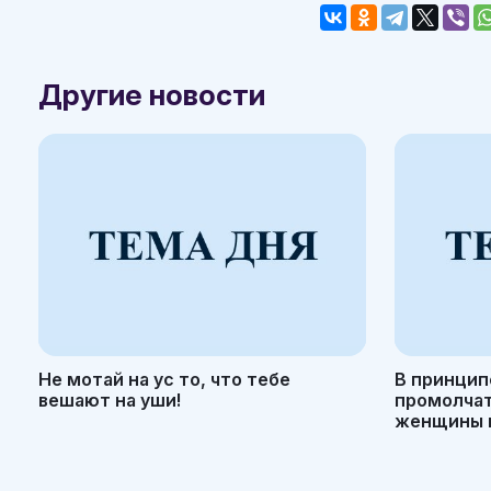
Другие новости
Не мотай на ус то, что тебе
В принцип
вешают на уши!
промолчать
женщины н