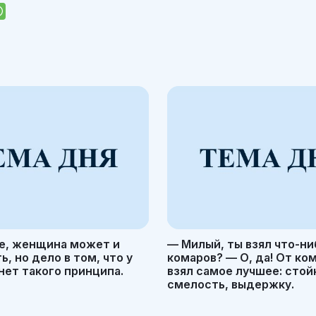
е, женщина может и
— Милый, ты взял что-ни
, но дело в том, что у
комаров? — О, да! От ко
ет такого принципа.
взял самое лучшее: стой
смелость, выдержку.