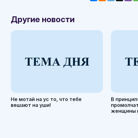
Другие новости
Не мотай на ус то, что тебе
В принцип
вешают на уши!
промолчать
женщины н