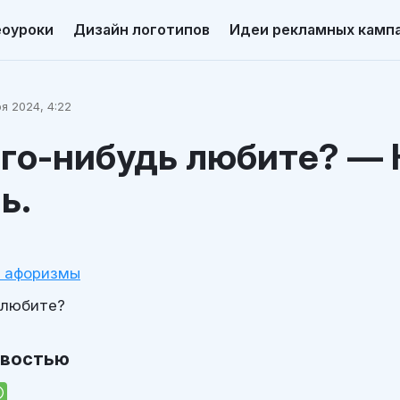
еоуроки
Дизайн логотипов
Идеи рекламных камп
я 2024, 4:22
го-нибудь любите? — 
ь.
и афоризмы
 любите?
овостью