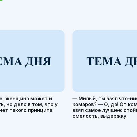
е, женщина может и
— Милый, ты взял что-ни
, но дело в том, что у
комаров? — О, да! От ко
ет такого принципа.
взял самое лучшее: стой
смелость, выдержку.