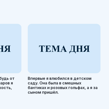
будь от
Впервые я влюбился в детском
маров я
саду. Она была в смешных
кость,
бантиках и розовых гольфах, а я за
сыном пришёл.