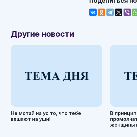
Поделиться н
Другие новости
Не мотай на ус то, что тебе
В принцип
вешают на уши!
промолчать
женщины н