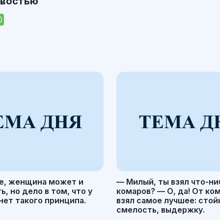
овостью
е, женщина может и
— Милый, ты взял что-ни
, но дело в том, что у
комаров? — О, да! От ко
ет такого принципа.
взял самое лучшее: стой
смелость, выдержку.