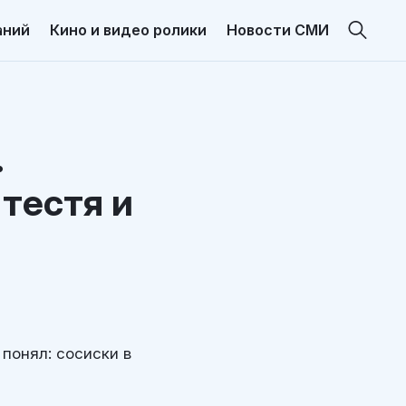
аний
Кино и видео ролики
Новости СМИ
.
тестя и
понял: сосиски в