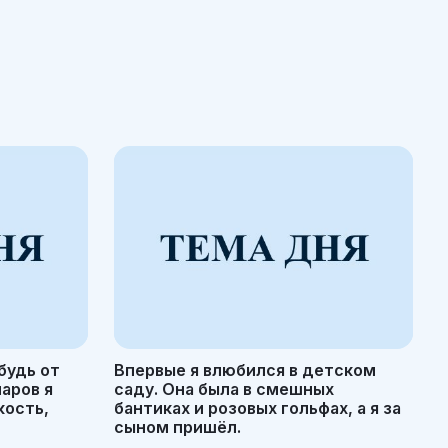
будь от
Впервые я влюбился в детском
маров я
саду. Она была в смешных
кость,
бантиках и розовых гольфах, а я за
сыном пришёл.