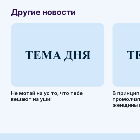
Другие новости
Не мотай на ус то, что тебе
В принцип
вешают на уши!
промолчать
женщины н