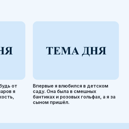
будь от
Впервые я влюбился в детском
маров я
саду. Она была в смешных
кость,
бантиках и розовых гольфах, а я за
сыном пришёл.