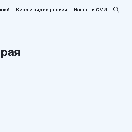
аний
Кино и видео ролики
Новости СМИ
орая