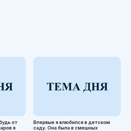
будь от
Впервые я влюбился в детском
маров я
саду. Она была в смешных