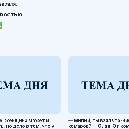
евраля.
овостью
е, женщина может и
— Милый, ты взял что-ни
, но дело в том, что у
комаров? — О, да! От ко