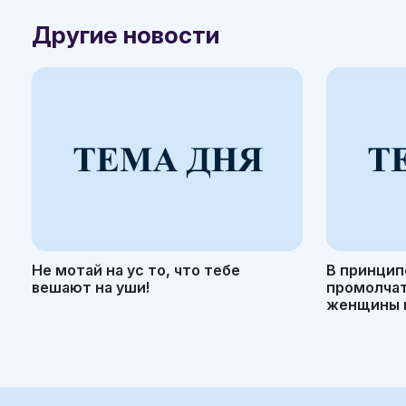
Другие новости
Не мотай на ус то, что тебе
В принцип
вешают на уши!
промолчать
женщины н