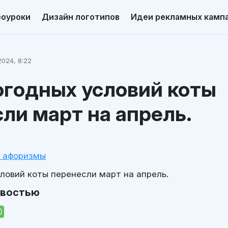
еоуроки
Дизайн логотипов
Идеи рекламных камп
024, 8:22
огодных условий коты
ли март на апрель.
и афоризмы
словий коты перенесли март на апрель.
овостью