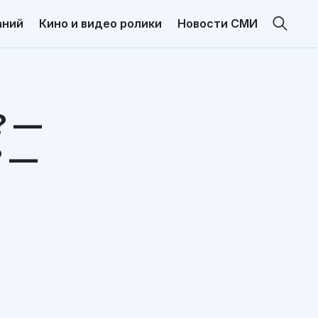
аний
Кино и видео ролики
Новости СМИ
? —
? —