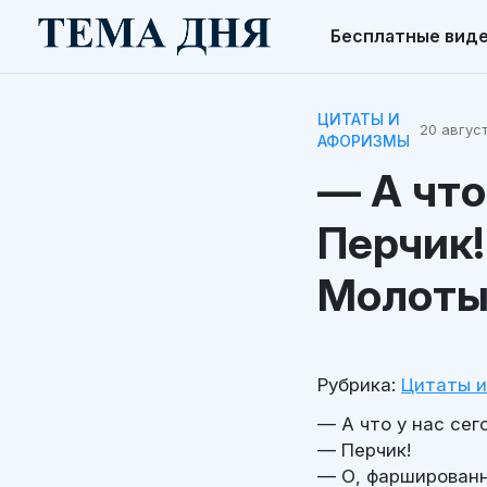
Бесплатные вид
ЦИТАТЫ И
20 август
АФОРИЗМЫ
— А что
Перчик
Молоты
Рубрика:
Цитаты 
— А что у нас сег
— Перчик!
— О, фарширован