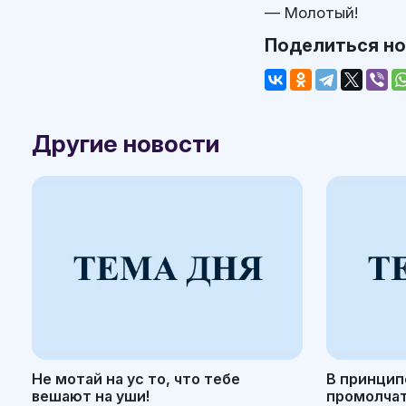
— Молотый!
Поделиться н
Другие новости
Не мотай на ус то, что тебе
В принцип
вешают на уши!
промолчать