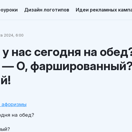
еоуроки
Дизайн логотипов
Идеи рекламных камп
а 2024, 6:00
 у нас сегодня на обед
! — О, фаршированный
й!
и афоризмы
одня на обед?
ный?