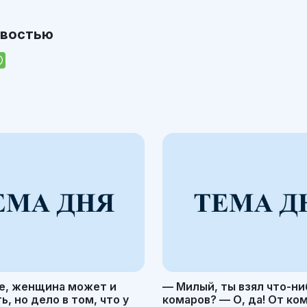
овостью
е, женщина может и
— Милый, ты взял что-ни
, но дело в том, что у
комаров? — О, да! От ко