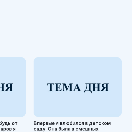
будь от
Впервые я влюбился в детском
маров я
саду. Она была в смешных