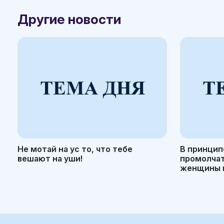
Другие новости
Не мотай на ус то, что тебе
В принцип
вешают на уши!
промолчать
женщины н