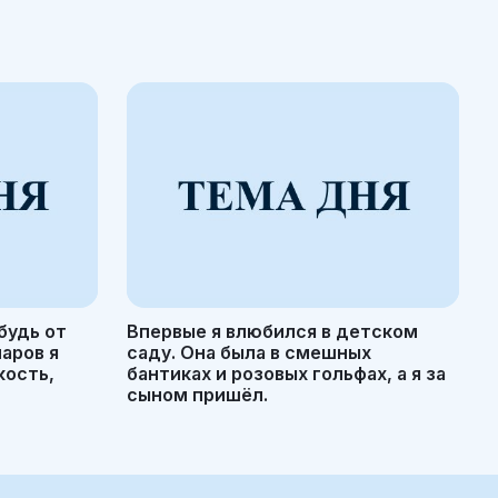
будь от
Впервые я влюбился в детском
маров я
саду. Она была в смешных
кость,
бантиках и розовых гольфах, а я за
сыном пришёл.