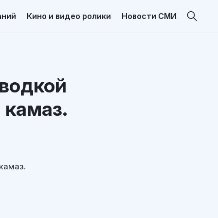
аний
Кино и видео ролики
Новости СМИ
 водкой
 камаз.
камаз.