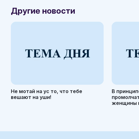
Другие новости
Не мотай на ус то, что тебе
В принцип
вешают на уши!
промолчать
женщины н