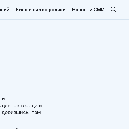
аний
Кино и видео ролики
Новости СМИ
 и
 центре города и
, добившись, тем