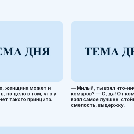
е, женщина может и
— Милый, ты взял что-ни
, но дело в том, что у
комаров? — О, да! От ко
ет такого принципа.
взял самое лучшее: стой
смелость, выдержку.