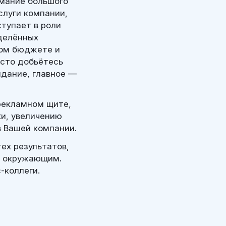
имание большого
слуги компании,
ступает в роли
делённых
ном бюджете и
осто добьётесь
идание, главное —
рекламном щите,
и, увеличению
в Вашей компании.
ех результатов,
у окружающим.
-коллеги.