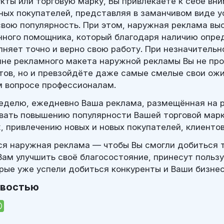
кты или торговую марку, Вы привлекаете к себе вн
ных покупателей, представляя в заманчивом виде у
свою популярность. При этом, наружная реклама вы
нного помощника, который благодаря наличию опре
лняет точно и верно свою работу. При незначитель
не рекламного макета наружной рекламы Вы не пр
тов, но и превзойдёте даже самые смелые свои ож
м вопросе профессионалам.
неделю, ежедневно Ваша реклама, размещённая на 
вать повышению популярности Вашей торговой марк
, привлечению новых и новых покупателей, клиенто
ся наружная реклама — чтобы Вы смогли добиться т
Вам улучшить своё благосостояние, принесут польз
орые уже успели добиться конкуренты и Ваши бизнес
овостью