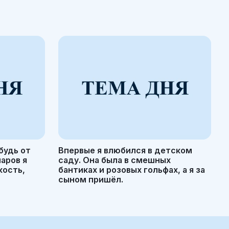
будь от
Впервые я влюбился в детском
маров я
саду. Она была в смешных
кость,
бантиках и розовых гольфах, а я за
сыном пришёл.