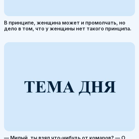
В принципе, женщина может и промолчать, но
дело в том, что у женщины нет такого принципа.
— Милый, ты взял что-нибудь от комаров? — О,