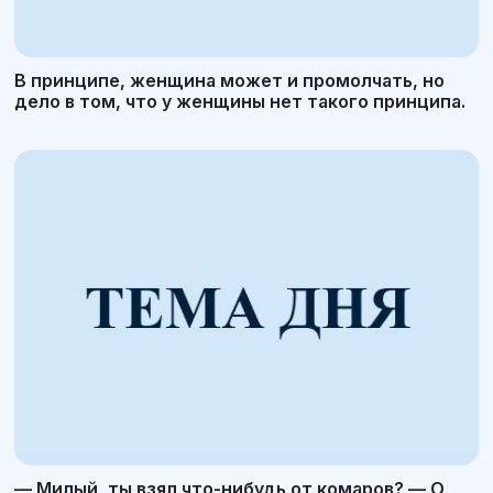
В принципе, женщина может и промолчать, но
дело в том, что у женщины нет такого принципа.
— Милый, ты взял что-нибудь от комаров? — О,