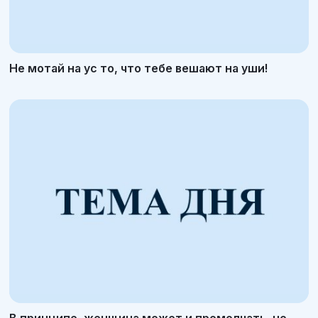
Не мотай на ус то, что тебе вешают на уши!
В принципе, женщина может и промолчать, но