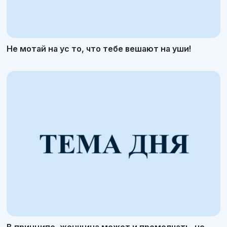
Не мотай на ус то, что тебе вешают на уши!
В принципе, женщина может и промолчать, но