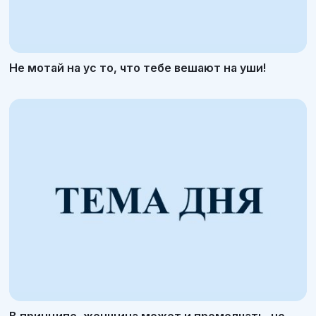
Не мотай на ус то, что тебе вешают на уши!
В принципе, женщина может и промолчать, но