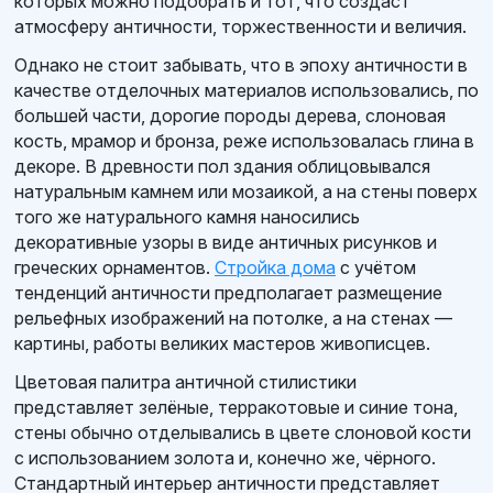
которых можно подобрать и тот, что создаст
атмосферу античности, торжественности и величия.
Однако не стоит забывать, что в эпоху античности в
качестве отделочных материалов использовались, по
большей части, дорогие породы дерева, слоновая
кость, мрамор и бронза, реже использовалась глина в
декоре. В древности пол здания облицовывался
натуральным камнем или мозаикой, а на стены поверх
того же натурального камня наносились
декоративные узоры в виде античных рисунков и
греческих орнаментов.
Стройка дома
с учётом
тенденций античности предполагает размещение
рельефных изображений на потолке, а на стенах —
картины, работы великих мастеров живописцев.
Цветовая палитра античной стилистики
представляет зелёные, терракотовые и синие тона,
стены обычно отделывались в цвете слоновой кости
с использованием золота и, конечно же, чёрного.
Стандартный интерьер античности представляет